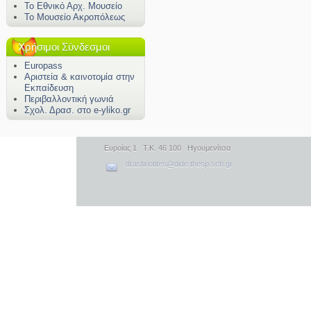
Το Εθνικό Αρχ. Μουσείο
Το Μουσείο Ακροπόλεως
Χρήσιμοι Σύνδεσμοι
Europass
Αριστεία & καινοτομία στην
Εκπαίδευση
Περιβαλλοντική γωνιά
Σχολ. Δρασ. στο e-yliko.gr
Ευροίας 1 Τ.Κ. 46 100 Ηγουμενίτσα
drastiriotites@dide.thesp.sch.gr