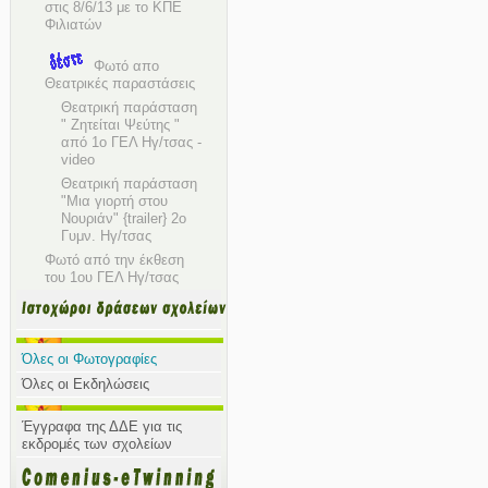
στις 8/6/13 με το ΚΠΕ
Φιλιατών
Φωτό απο
Θεατρικές παραστάσεις
Θεατρική παράσταση
" Ζητείται Ψεύτης "
από 1ο ΓΕΛ Ηγ/τσας -
video
Θεατρική παράσταση
"Μια γιορτή στου
Νουριάν" {trailer} 2ο
Γυμν. Ηγ/τσας
Φωτό από την έκθεση
του 1ου ΓΕΛ Ηγ/τσας
Όλες οι Φωτογραφίες
Όλες οι Εκδηλώσεις
Έγγραφα της ΔΔΕ για τις
εκδρομές των σχολείων