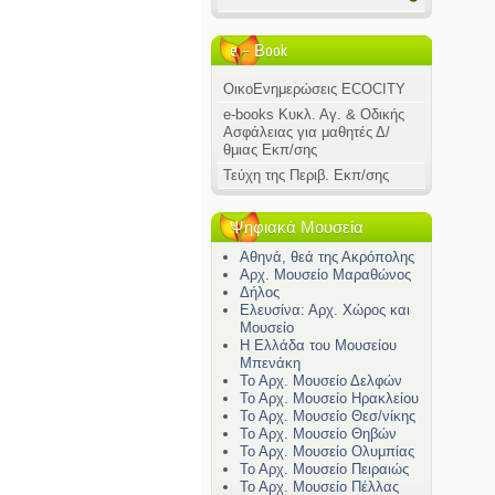
e - Βook
ΟικοΕνημερώσεις ECOCITY
e-books Κυκλ. Αγ. & Οδικής
Ασφάλειας για μαθητές Δ/
θμιας Εκπ/σης
Τεύχη της Περιβ. Εκπ/σης
Ψηφιακά Μουσεία
Αθηνά, θεά της Ακρόπολης
Αρχ. Μουσείο Μαραθώνος
Δήλος
Ελευσίνα: Αρχ. Χώρος και
Μουσείο
Η Ελλάδα του Μουσείου
Μπενάκη
Το Αρχ. Μουσείο Δελφών
Το Αρχ. Μουσείο Ηρακλείου
Το Αρχ. Μουσείο Θεσ/νίκης
Το Αρχ. Μουσείο Θηβών
Το Αρχ. Μουσείο Ολυμπίας
Το Αρχ. Μουσείο Πειραιώς
Το Αρχ. Μουσείο Πέλλας