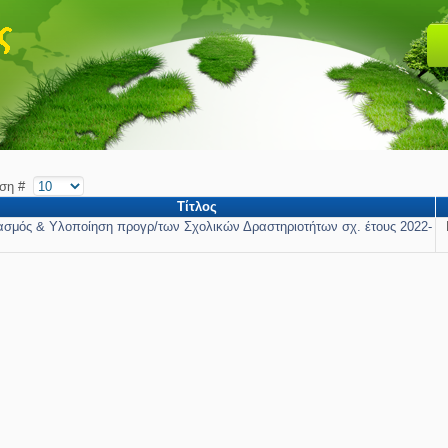
ιση #
Τίτλος
ασμός & Υλοποίηση προγρ/των Σχολικών Δραστηριοτήτων σχ. έτους 2022-