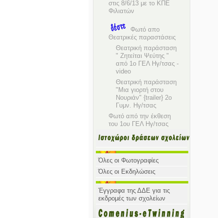
στις 8/6/13 με το ΚΠΕ
Φιλιατών
Φωτό απο
Θεατρικές παραστάσεις
Θεατρική παράσταση
" Ζητείται Ψεύτης "
από 1ο ΓΕΛ Ηγ/τσας -
video
Θεατρική παράσταση
"Μια γιορτή στου
Νουριάν" {trailer} 2ο
Γυμν. Ηγ/τσας
Φωτό από την έκθεση
του 1ου ΓΕΛ Ηγ/τσας
Όλες οι Φωτογραφίες
Όλες οι Εκδηλώσεις
Έγγραφα της ΔΔΕ για τις
εκδρομές των σχολείων